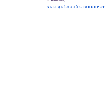
М. Имянитов,
А
Б
В
Г
Д
Е
Ё
Ж
З
И
Й
К
Л
М
Н
О
П
Р
С
Т