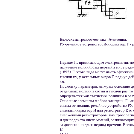
Блок-схема грозоотметчика: А-антенна,
РУ-релейное устройство, И-индикатор, Р - 
Первым Г., принимающим электромагнитно
излучение молний, был первый в мире рад
(1895
)
. Г. этого вида могут иметь эффект
тысячи
км,
у остальных видов Г. радиус де
км.
Поскольку параметры, на к-рых основано де
отдельных молний в сотни и тысячи раз, то
определяется как статистич. величина в ре
Основные элементы любого электрич. Г.- ан
сигнал от молнии, релейное устройство РУ
сигнала, индикатор И или регистратор Р, от
снабжённый регистратором, наз. грозорег
и для подсчёта числа молний, возникающих 
за достаточно длит. период времени. В этом
И.