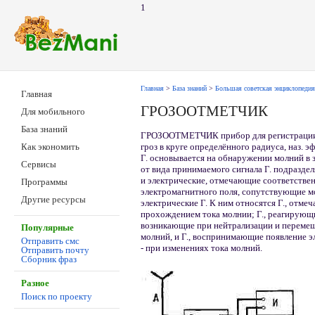
1
Главная
>
База знаний
>
Большая советская энциклопедия
Главная
ГРОЗООТМЕТЧИК
Для мобильного
База знаний
ГРОЗООТМЕТЧИК прибор для регистраци
гроз в круге определённого радиуса, наз. 
Как экономить
Г. основывается на обнаружении молний в з
Сервисы
от вида принимаемого сигнала Г. подраздел
и электрические, отмечающие соответствен
Программы
электромагнитного поля, сопутствующие м
Другие ресурсы
электрические Г. К ним относятся Г., отм
прохождением тока молнии; Г., реагирующи
возникающие при нейтрализации и перемещ
Популярные
молний, и Г., воспринимающие появление э
Отправить смс
- при изменениях тока молний.
Отправить почту
Сборник фраз
Разное
Поиск по проекту