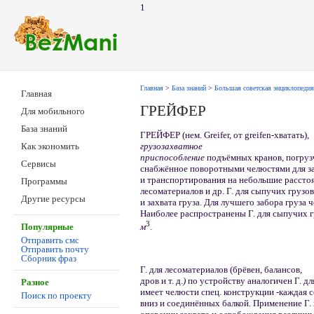
1
Главная
>
База знаний
>
Большая советская энциклопедия
Главная
ГРЕЙФЕР
Для мобильного
База знаний
ГРЕЙФЕР (нем. Greifer, от greifen-хватать),
грузозахватное
Как экономить
приспособление
подъёмных кранов, погруз
Сервисы
снабжённое поворотными челюстями для зах
и транспортирования на небольшие расстоя
Программы
лесоматериалов и др. Г. для сыпучих грузо
Другие ресурсы
и захвата груза. Для лучшего забора груза 
Наиболее распространены Г. для сыпучих г
3
м
.
Популярные
Отправить смс
Отправить почту
Сборник фраз
Г. для лесоматериалов (брёвен, балансов,
дров и т. д.
)
по устройству аналогичен Г. дл
Разное
имеет челюсти спец. конструкции -каждая с
Поиск по проекту
вниз и соединённых балкой
.
Применение Г.