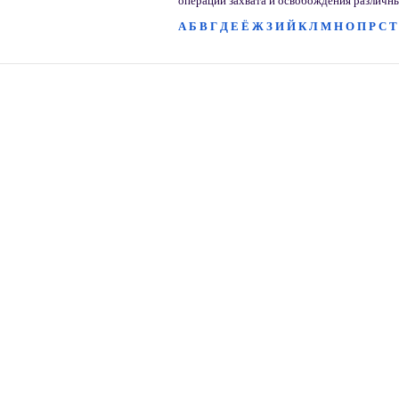
операции захвата и освобождения различны
А
Б
В
Г
Д
Е
Ё
Ж
З
И
Й
К
Л
М
Н
О
П
Р
С
Т