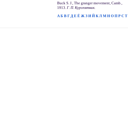
Вuсk S. J., The granger movement, Camb.,
1913.
Г
.
П. Куропятник.
А
Б
В
Г
Д
Е
Ё
Ж
З
И
Й
К
Л
М
Н
О
П
Р
С
Т