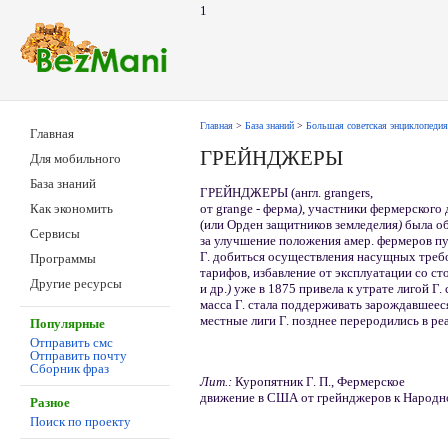
1
Главная
>
База знаний
>
Большая советская энциклопедия
Главная
ГРЕЙНДЖЕРЫ
Для мобильного
База знаний
ГРЕЙНДЖЕРЫ (англ. grangers,
от grange - ферма
)
, участники фермерского
Как экономить
(или Орден защитников земледелия
)
была об
Сервисы
за улучшение положения амер. фермеров п
Г. добиться осуществления насущных требо
Программы
тарифов, избавление от эксплуатации со с
Другие ресурсы
и др.
)
уже в 1875 привела к утрате лигой Г. 
масса Г. стала поддерживать зарождавшее
местные лиги Г. позднее переродились в ре
Популярные
Отправить смс
Отправить почту
Сборник фраз
Лит.:
Куропятник Г. П., Фермерское
движение в США от грейнджеров к Народной
Разное
Поиск по проекту