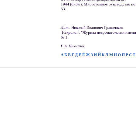
1944 (библ.); Многотомное руководство по н
63.
Лит.:
Николай Иванович Гращенков.
[Некролог], "Журнал невропатологии имени С
№ 1.
Г. А. Никитин.
А
Б
В
Г
Д
Е
Ё
Ж
З
И
Й
К
Л
М
Н
О
П
Р
С
Т