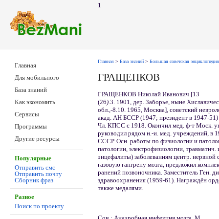
1
Главная
>
База знаний
>
Большая советская энциклопедия
Главная
ГРАЩЕНКОВ
Для мобильного
База знаний
ГРАЩЕНКОВ Николай Иванович [13
(26
)
.3. 1901, дер. Заборье, ныне Хиславиче
Как экономить
обл.,-8.10. 1965, Москва], советский невро
Сервисы
акад. АН БССР (1947; президент в 1947-51
Чл. КПСС с 1918. Окончил мед. ф-т Моск. ун-
Программы
руководил рядом н.-и. мед. учреждений, в 
Другие ресурсы
СССР. Осн. работы по физиологии и патоло
патологии, электрофизиологии, травматич.
энцефалиты) заболеваниям центр. нервной 
Популярные
газовую гангрену мозга, предложил компл
Отправить смс
ранений позвоночника. Заместитель Ген. д
Отправить почту
здравоохранения (1959-61). Награждён орде
Сборник фраз
также медалями.
Разное
Поиск по проекту
Соч.: Анаэробная инфекция мозга, М.,