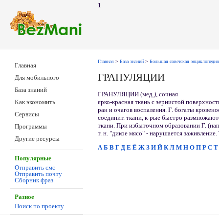
1
Главная
>
База знаний
>
Большая советская энциклопедия
Главная
ГРАНУЛЯЦИИ
Для мобильного
База знаний
ГРАНУЛЯЦИИ (мед.
)
, сочная
ярко-красная ткань с зернистой поверхнос
Как экономить
ран и очагов воспаления. Г. богаты крове
Сервисы
соединит. ткани, к-рые быстро размножаю
ткани. При избыточном образовании Г. (на
Программы
т. н. "дикое мясо" - нарушается заживление
Другие ресурсы
А
Б
В
Г
Д
Е
Ё
Ж
З
И
Й
К
Л
М
Н
О
П
Р
С
Т
Популярные
Отправить смс
Отправить почту
Сборник фраз
Разное
Поиск по проекту