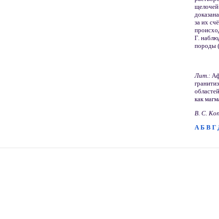
щелочей 
доказана
за их сч
происход
Г. наблю
породы (
Лит.:
Аф
гранити
областей
как магм
В. С. Ко
А
Б
В
Г