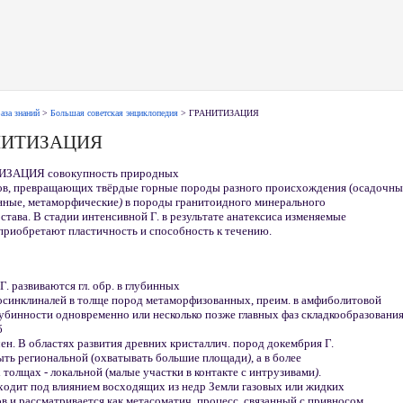
аза знаний
>
Большая советская энциклопедия
> ГРАНИТИЗАЦИЯ
НИТИЗАЦИЯ
ЗАЦИЯ совокупность природных
ов, превращающих твёрдые горные породы разного происхождения (осадочны
нные, метаморфические
)
в породы гранитоидного минерального
остава. В стадии интенсивной Г. в результате анатексиса изменяемые
приобретают пластичность и способность к течению.
Г. развиваются гл. обр. в глубинных
осинклиналей в толще пород метаморфизованных, преим. в амфиболитовой
убинности одновременно или несколько позже главных фаз складкообразовани
б
чен. В областях развития древних кристаллич. пород докембрия Г.
ыть региональной (охватывать большие площади
)
, а в более
толщах - локальной (малые участки в контакте с интрузивами
)
.
ходит под влиянием восходящих из недр Земли газовых или жидких
в и рассматривается как метасоматич. процесс, связанный с привносом