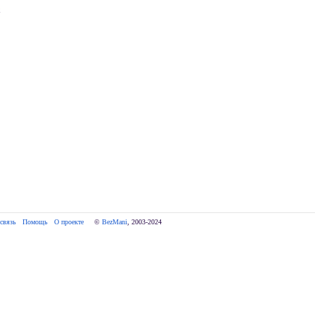
х
связь
Помощь
О проекте
     © 
BezMani
, 2003-2024