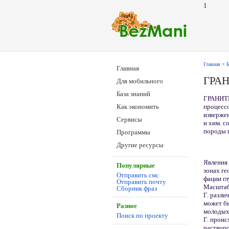
1
Главная
>
Б
Главная
ГРА
Для мобильного
База знаний
ГРАНИТИ
процесс
Как экономить
изверже
Сервисы
и хим. с
породы 
Программы
Другие ресурсы
Явления 
Популярные
зонах ге
Отправить смс
фации гл
Отправить почту
Масшта
Сборник фраз
Г. разли
может б
Разное
молодых 
Поиск по проекту
Г. проис
растворо