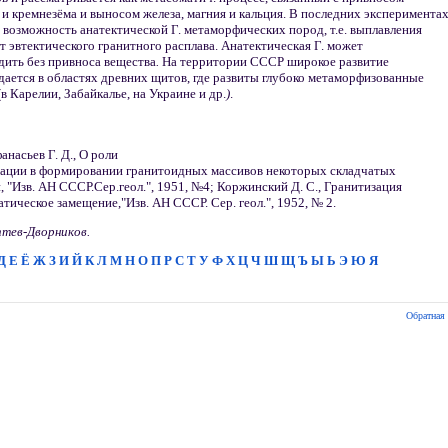
и кремнезёма и выносом железа, магния и кальция. В последних эксперимента
 возможность анатектической Г. метаморфических пород, т.е. выплавления
ёт эвтектического гранитного расплава. Анатектическая Г. может
ить без привноса вещества
.
На территории СССР широкое развитие
дается в областях древних щитов, где развиты глубоко метаморфизованные
в Карелии, Забайкалье, на Украине и др.
)
.
анасьев Г. Д., О роли
зации в формировании гранитоидных массивов некоторых складчатых
, "Изв. АН СССР.Сер.геол.", 1951, №4; Коржинский Д. С., Гранитизация
атическое замещение,"Изв. АН СССР. Сер. геол.", 1952, № 2.
птев-Дворников.
Д
Е
Ё
Ж
З
И
Й
К
Л
М
Н
О
П
Р
С
Т
У
Ф
Х
Ц
Ч
Ш
Щ
Ъ
Ы
Ь
Э
Ю
Я
Обратная 