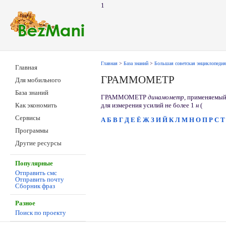
1
Главная
>
База знаний
>
Большая советская энциклопедия
Главная
ГРАММОМЕТР
Для мобильного
База знаний
ГРАММОМЕТР
динамометр,
применяемы
для измерения усилий не более 1
н
(
Как экономить
Сервисы
А
Б
В
Г
Д
Е
Ё
Ж
З
И
Й
К
Л
М
Н
О
П
Р
С
Т
Программы
Другие ресурсы
Популярные
Отправить смс
Отправить почту
Сборник фраз
Разное
Поиск по проекту