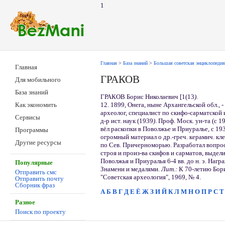
1
Главная
>
База знаний
>
Большая советская энциклопедия
Главная
ГРАКОВ
Для мобильного
База знаний
ГРАКОВ Борис Николаевич [1(13
)
.
12. 1899, Онега, ныне Архангельской обл., -
Как экономить
археолог, специалист по скифо-сарматской 
Сервисы
д-р ист. наук (1939
)
. Проф. Моск. ун-та (с 1
вёл раскопки в Поволжье и Приуралье, с 19
Программы
огромный материал о др.-греч. керамич. кл
Другие ресурсы
по Сев. Причерноморью. Разработал вопро
строя и произ-ва скифов и сарматов, выдел
Поволжья и Приуралья 6-4 вв. до н. э. На
Популярные
Знамени и медалями.
Лит.:
К 70-летию Бори
Отправить смс
"Советская археология", 1969, № 4.
Отправить почту
Сборник фраз
А
Б
В
Г
Д
Е
Ё
Ж
З
И
Й
К
Л
М
Н
О
П
Р
С
Т
Разное
Поиск по проекту