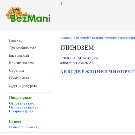
1
Главная
>
База знаний
>
Большая советская энциклопедия
Главная
ГЛИНОЗЁМ
Для мобильного
База знаний
ГЛИНОЗЁМ то же, что
алюминия окись Al
Как экономить
Сервисы
А
Б
В
Г
Д
Е
Ё
Ж
З
И
Й
К
Л
М
Н
О
П
Р
С
Т
Программы
Другие ресурсы
Популярные
Отправить смс
Отправить почту
Сборник фраз
Разное
Поиск по проекту