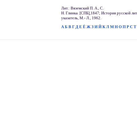
Лит.: Вяземский П. А., С.
H. Глинка. [СПБ],1847; История русской л
указатель, M.- Л., 1962.
А
Б
В
Г
Д
Е
Ё
Ж
З
И
Й
К
Л
М
Н
О
П
Р
С
Т