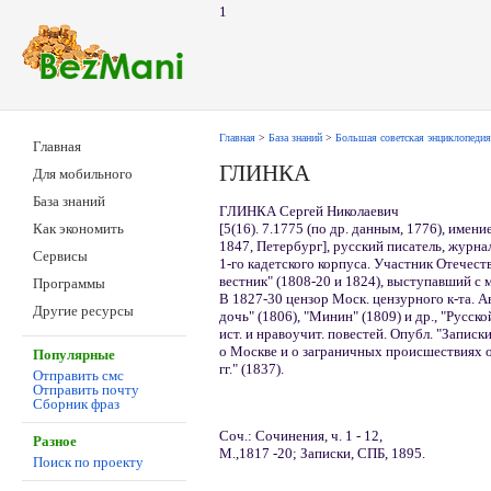
1
Главная
>
База знаний
>
Большая советская энциклопедия
Главная
ГЛИНКА
Для мобильного
База знаний
ГЛИНКА Сергей Николаевич
[5(16). 7.1775 (по др. данным, 1776), имени
Как экономить
1847, Петербург], русский писатель, журна
Сервисы
1-го кадетского корпуса. Участник Отечест
вестник" (1808-20 и 1824), выступавший с 
Программы
В 1827-30 цензор Моск. цензурного к-та. Ав
Другие ресурсы
дочь" (1806), "Минин" (1809) и др., "Русско
ист. и нравоучит. повестей. Опубл. "Записки
о Москве и о заграничных происшествиях 
Популярные
гг." (1837).
Отправить смс
Отправить почту
Сборник фраз
Соч.: Сочинения, ч. 1 - 12,
Разное
M.,1817 -20; Записки, СПБ, 1895.
Поиск по проекту