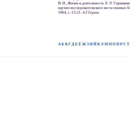
И. И., Жизнь и деятельность Л. Л. Гиршмана
научно-исследовательского ин-та глазных бо
1964, с. 13-21.
А.Г.Гериш.
А
Б
В
Г
Д
Е
Ё
Ж
З
И
Й
К
Л
М
Н
О
П
Р
С
Т