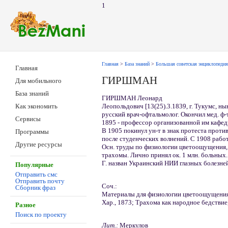
1
Главная
>
База знаний
>
Большая советская энциклопедия
Главная
ГИРШМАН
Для мобильного
База знаний
ГИРШМАН Леонард
Леопольдович [13(25).3.1839, г. Тукумс, нын
Как экономить
русский врач-офтальмолог. Окончил мед. ф-т
Сервисы
1895 - профессор организованной им кафедр
В 1905 покинул ун-т в знак протеста прот
Программы
после студенческих волнений. С 1908 работ
Другие ресурсы
Осн. труды по физиологии цветоощущения,
трахомы. Лично принял ок. 1 млн. больных
Г. назван Украинский НИИ глазных болезней
Популярные
Отправить смс
Отправить почту
Соч.:
Сборник фраз
Материалы для физиологии цветоощущения, 
Хар., 1873; Трахома как народное бедствие,
Разное
Поиск по проекту
Лит.:
Меркулов