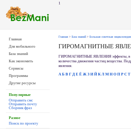
1
Главная
>
База знаний
>
Большая советская энциклопедия
Главная
ГИРОМАГНИТНЫЕ ЯВЛ
Для мобильного
База знаний
ГИРОМАГНИТНЫЕ ЯВЛЕНИЯ эффекты, в к-р
количества движения частиц вещества. По
Как экономить
явления.
Сервисы
А
Б
В
Г
Д
Е
Ё
Ж
З
И
Й
К
Л
М
Н
О
П
Р
С
Т
Программы
Другие ресурсы
Популярные
Отправить смс
Отправить почту
Сборник фраз
Разное
Поиск по проекту