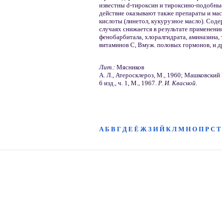
известны d-тироксин и тироксино-подобны
действие оказывают также препараты и м
кислоты (линетол, кукурузное масло). Сод
случаях снижается в результате применени
фенобарбитала, хлоралгидрата, аминазина, т
витаминов С, B
муж. половых гормонов, и д
Лит.:
Мясников
А. Л., Атеросклероз, М., 1960; Машковский
6 изд., ч. 1, М., 1967.
Р. И. Квасной.
А
Б
В
Г
Д
Е
Ё
Ж
З
И
Й
К
Л
М
Н
О
П
Р
С
Т