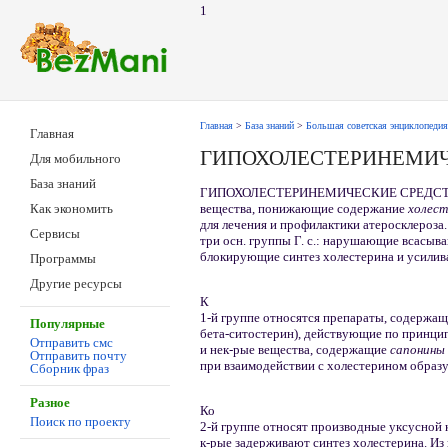
1
Главная
>
База знаний
>
Большая советская энциклопедия
Главная
ГИПОХОЛЕСТЕРИНЕМИЧ
Для мобильного
База знаний
ГИПОХОЛЕСТЕРИНЕМИЧЕСКИЕ СРЕДСТВА
вещества, понижающие содержание
холест
Как экономить
для лечения и профилактики атеросклероза
Сервисы
три осн. группы Г. с.: нарушающие всасыв
блокирующие синтез холестерина и усилив
Программы
Другие ресурсы
К
1-й группе относятся препараты, содержащ
Популярные
бета-ситостерин), действующие по принци
Отправить смс
и нек-рые вещества, содержащие
сапонины
Отправить почту
при взаимодействии с холестерином образ
Сборник фраз
Разное
Ко
Поиск по проекту
2-й группе относят производные уксусной к
к-рые задерживают синтез холестерина. Из