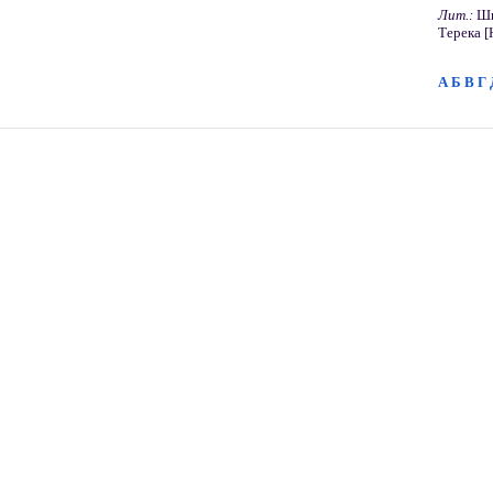
Лит.:
Ши
Терека [Н
А
Б
В
Г