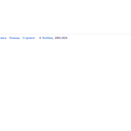
связь
Помощь
О проекте
     © 
BezMani
, 2003-2024