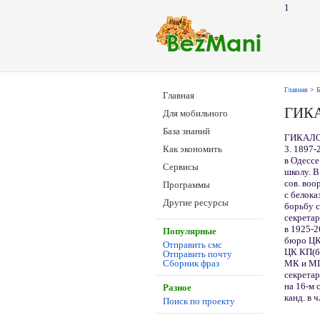
1
Главная
>
Б
Главная
ГИК
Для мобильного
База знаний
ГИКАЛО 
3. 1897-
Как экономить
в Одессе
Сервисы
школу. В
сов. воо
Программы
с белока
Другие ресурсы
борьбу с
секретар
в 1925-2
Популярные
бюро ЦК 
Отправить смс
ЦК КП(б)
Отправить почту
МК и МГ
Сборник фраз
секретар
на 16-м 
Разное
канд. в 
Поиск по проекту