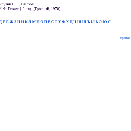
пулин Н. Г., Главком
. Ф. Гикало], 2 изд., [Грозный, 1970].
Д
Е
Ё
Ж
З
И
Й
К
Л
М
Н
О
П
Р
С
Т
У
Ф
Х
Ц
Ч
Ш
Щ
Ъ
Ы
Ь
Э
Ю
Я
Обратная 