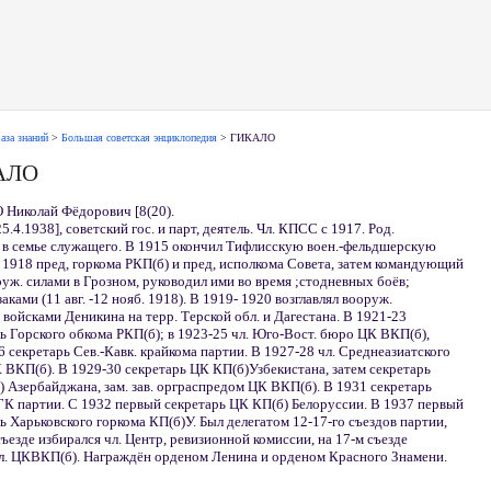
аза знаний
>
Большая советская энциклопедия
> ГИКАЛО
АЛО
Николай Фёдорович [8(20).
25.4.1938], советский гос. и парт, деятель. Чл. КПСС с 1917. Род.
 в семье служащего. В 1915 окончил Тифлисскую воен.-фельдшерскую
 1918 пред, горкома РКП(б) и пред, исполкома Совета, затем командующий
руж. силами в Грозном, руководил ими во время ;стодневных боёв;
заками (11 авг. -12 нояб. 1918). В 1919- 1920 возглавлял вооруж.
 войсками Деникина на терр. Терской обл. и Дагестана. В 1921-23
ь Горского обкома РКП(б); в 1923-25 чл. Юго-Вост. бюро ЦК ВКП(б),
6 секретарь Сев.-Кавк. крайкома партии. В 1927-28 чл. Среднеазиатского
ВКП(б). В 1929-30 секретарь ЦК КП(б)Узбекистана, затем секретарь
 Азербайджана, зам. зав. орграспредом ЦК ВКП(б). В 1931 секретарь
К партии. С 1932 первый секретарь ЦК КП(б) Белоруссии. В 1937 первый
ь Харьковского горкома КП(б)У. Был делегатом 12-17-го съездов партии,
съезде избирался чл. Центр, ревизионной комиссии, на 17-м съезде
чл. ЦКВКП(б). Награждён орденом Ленина и орденом Красного Знамени.