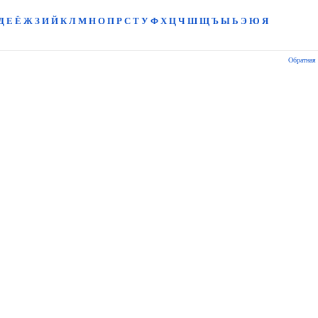
Д
Е
Ё
Ж
З
И
Й
К
Л
М
Н
О
П
Р
С
Т
У
Ф
Х
Ц
Ч
Ш
Щ
Ъ
Ы
Ь
Э
Ю
Я
Обратная 