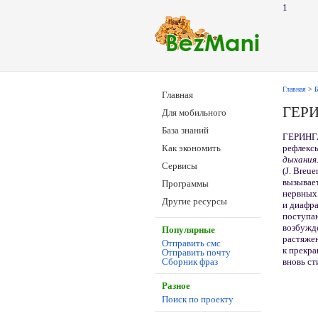
1
Главная
>
Б
Главная
ГЕРИ
Для мобильного
База знаний
ГЕРИНГА
рефлексы
Как экономить
дыхания
Сервисы
(J. Breu
вызывае
Программы
нервных
Другие ресурсы
и диафр
поступа
возбужд
Популярные
растяжен
Отправить смс
к прекр
Отправить почту
вновь ст
Сборник фраз
Разное
Поиск по проекту