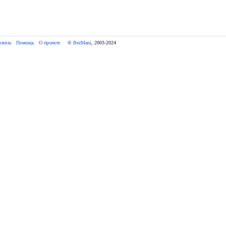
связь
Помощь
О проекте
     © 
BezMani
, 2003-2024