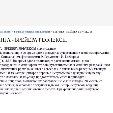
аза знаний
>
Большая советская энциклопедия
> ГЕРИНГА - БРЕЙЕРА РЕФЛЕКСЫ
НГА - БРЕЙЕРА РЕФЛЕКСЫ
 - БРЕЙЕРА РЕФЛЕКСЫ дыхательные
, возникающие во время вдоха и выдоха; существенное звено саморегуляции
.
Описаны нем. физиологами Э.
Герингом
и И. Брёйером
er) в 1868. Во время вдоха происходит растяжение лёгких, к-рое
т раздражение механорецепторов (чувствительных к механич. раздражениям
 окончаний), расположенных в альвеолах, а также в межрёберных мышцах
агме. От механорецепторов нервные импульсы по блуждающему нерву
ют в
дыхательный центр
продолговатого мозга и приводят к
ению нейронов, вызывающих расслабление мышц и выдох. Чем сильнее
ие лёгких, тем больше поступает в дыхат. центр импульсов, ведущих
ащению вдоха и возникновению выдоха. Прекращение этих импульсов
имулирует вдох.