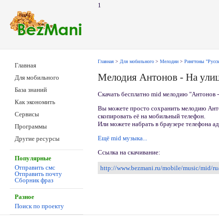
1
Главная
>
Для мобильного
>
Мелодии
>
Рингтоны "Русск
Главная
Мелодия Антонов - На ули
Для мобильного
База знаний
Скачать бесплатно mid мелодию "Антонов 
Как экономить
Вы можете просто сохранить мелодию Антон
Сервисы
скопировать её на мобильный телефон.
Или можете набрать в браузере телефона а
Программы
Ещё mid музыка...
Другие ресурсы
Ссылка на скачивание:
Популярные
Отправить смс
http://www.bezmani.ru/mobile/music/mid/r
Отправить почту
Сборник фраз
Разное
Поиск по проекту