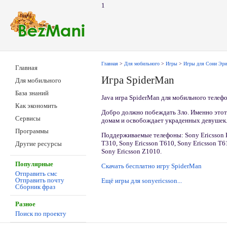
1
Главная
>
Для мобильного
>
Игры
>
Игры для Сони Эри
Главная
Игра SpiderMan
Для мобильного
База знаний
Java игра SpiderMan для мобильного телеф
Как экономить
Добро должно побеждать Зло. Именно этот 
Сервисы
домам и освобождает украденных девушек..
Программы
Поддерживаемые телефоны: Sony Ericsson K5
T310, Sony Ericsson T610, Sony Ericsson T6
Другие ресурсы
Sony Ericsson Z1010.
Популярные
Скачать бесплатно игру SpiderMan
Отправить смс
Отправить почту
Ещё игры для sonyericsson...
Сборник фраз
Разное
Поиск по проекту