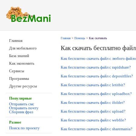
Главная
>
Помощь
> Как скачивать
Главная
Как скачать бесплатно фай
Для мобильного
База знаний
Как бесплатно скачать файл с любого файл
Как экономить
Как бесплатно скачать файл с rapidshare?
Сервисы
Как бесплатно скачать файл с depositfiles?
Программы
Как бесплатно скачать файл с letitbit?
Другие ресурсы
Как бесплатно скачать файл с uploadbox?
Популярные
Как бесплатно скачать файл с ifolder?
Отправить смс
Отправить почту
Как бесплатно скачать файл с upload?
Сборник фраз
Как бесплатно скачать файл с webfile?
Разное
Поиск по проекту
Как бесплатно скачать файл с sharemania?